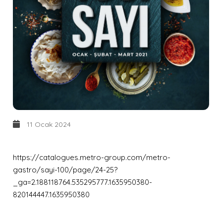
11 Ocak 2024
https://catalogues.metro-group.com/metro-
gastro/sayi-100/page/24-25?
_ga=2.188118764.535295777.1635950380-
820144447.1635950380