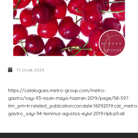
11 Ocak 2024
https://catalogues.metro-group.com/metro-
gastro/sayi-93-nisan-mayis-haziran-2019/page/58-59?
itm_pm=tr:related_publication:con:date:16092019:cat_metro
gastro_sayi-94-temmuz-agustos-eylul-2019:rlpb:p0:all