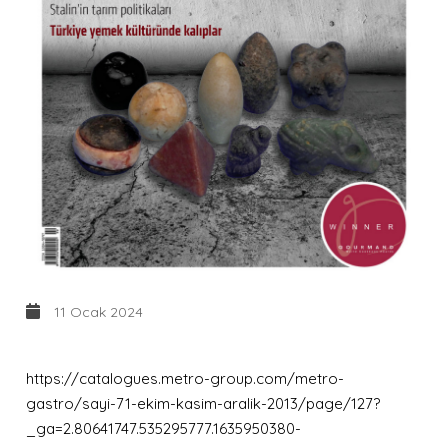
11 Ocak 2024
https://catalogues.metro-group.com/metro-
gastro/sayi-71-ekim-kasim-aralik-2013/page/127?
_ga=2.80641747.535295777.1635950380-