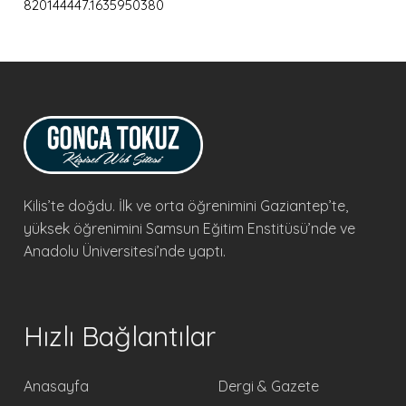
820144447.1635950380
Kilis’te doğdu. İlk ve orta öğrenimini Gaziantep’te,
yüksek öğrenimini Samsun Eğitim Enstitüsü’nde ve
Anadolu Üniversitesi’nde yaptı.
Hızlı Bağlantılar
Anasayfa
Dergi & Gazete