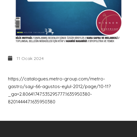
11 Ocak 2024
https://catalogues.metro-group.com/metro-
gastro/sayi-66-agustos-eylul-2012/page/10-11?
_ga=2.80641747.535295777.1635950380-
820144447.1635950380