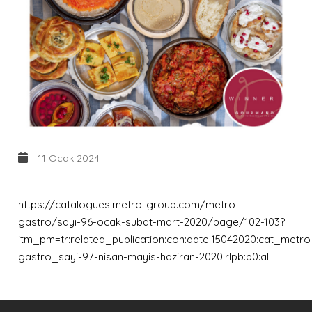
11 Ocak 2024
https://catalogues.metro-group.com/metro-
gastro/sayi-96-ocak-subat-mart-2020/page/102-103?
itm_pm=tr:related_publication:con:date:15042020:cat_metro
gastro_sayi-97-nisan-mayis-haziran-2020:rlpb:p0:all