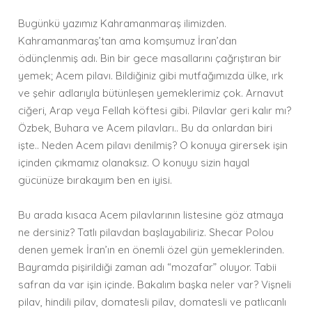
Bugünkü yazımız Kahramanmaraş ilimizden.
Kahramanmaraş’tan ama komşumuz İran’dan
ödünçlenmiş adı. Bin bir gece masallarını çağrıştıran bir
yemek; Acem pilavı. Bildiğiniz gibi mutfağımızda ülke, ırk
ve şehir adlarıyla bütünleşen yemeklerimiz çok. Arnavut
ciğeri, Arap veya Fellah köftesi gibi. Pilavlar geri kalır mı?
Özbek, Buhara ve Acem pilavları.. Bu da onlardan biri
işte.. Neden Acem pilavı denilmiş? O konuya girersek işin
içinden çıkmamız olanaksız. O konuyu sizin hayal
gücünüze bırakayım ben en iyisi.
Bu arada kısaca Acem pilavlarının listesine göz atmaya
ne dersiniz? Tatlı pilavdan başlayabiliriz. Shecar Polou
denen yemek İran’ın en önemli özel gün yemeklerinden.
Bayramda pişirildiği zaman adı “mozafar” oluyor. Tabii
safran da var işin içinde. Bakalım başka neler var? Vişneli
pilav, hindili pilav, domatesli pilav, domatesli ve patlıcanlı