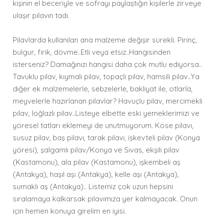
kişinin el beceriyle ve sofrayı paylaştığın kişilerle zirveye
ulaşır pilavın tadı.
Pilavlarda kullanılan ana malzeme değişir sürekli. Pirinç,
bulgur, firik, dövme..Etli veya etsiz..Hangisinden
isterseniz? Damağınızı hangisi daha çok mutlu ediyorsa..
Tavuklu pilav, kıymalı pilav, topaçlı pilav, hamsili pilav..Ya
diğer ek malzemelerle, sebzelerle, bakliyat ile, otlarla,
meyvelerle hazırlanan pilavlar? Havuçlu pilav, mercimekli
pilav, loğlazlı pilav..Listeye elbette eski yemeklerimizi ve
yöresel tatları eklemeyi de unutmuyorum. Köse pilavı,
susuz pilav, baş pilavı, tarak pilavı, işkevteli pilav (Konya
yöresi), şalgamlı pilav/Konya ve Sivas, ekşili pilav
(Kastamonu), ala pilav (Kastamonu), işkembeli aş
(Antakya), haşıl aşı (Antakya), kelle aşı (Antakya),
sumaklı aş (Antakya).. Listemiz çok uzun hepsini
sıralamaya kalkarsak pilavımıza yer kalmayacak. Onun
için hemen konuya girelim en iyisi.