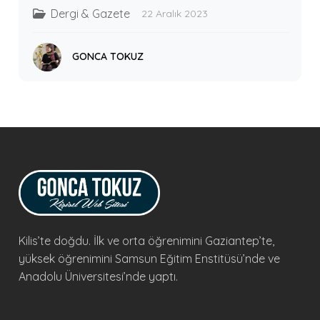
Dergi & Gazete
22 Aralık 2023
GONCA TOKUZ
Kilis’te doğdu. İlk ve orta öğrenimini Gaziantep’te,
yüksek öğrenimini Samsun Eğitim Enstitüsü’nde ve
Anadolu Üniversitesi’nde yaptı.