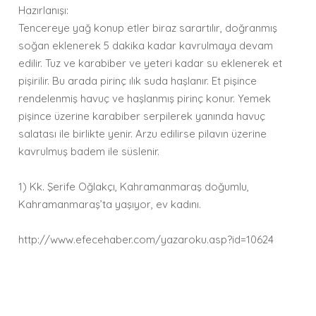
Hazırlanışı:
Tencereye yağ konup etler biraz sarartılır, doğranmış
soğan eklenerek 5 dakika kadar kavrulmaya devam
edilir. Tuz ve karabiber ve yeteri kadar su eklenerek et
pişirilir. Bu arada pirinç ılık suda haşlanır. Et pişince
rendelenmiş havuç ve haşlanmış pirinç konur. Yemek
pişince üzerine karabiber serpilerek yanında havuç
salatası ile birlikte yenir. Arzu edilirse pilavın üzerine
kavrulmuş badem ile süslenir.
1) Kk. Şerife Oğlakçı, Kahramanmaraş doğumlu,
Kahramanmaraş’ta yaşıyor, ev kadını.
http://www.efecehaber.com/yazaroku.asp?id=10624