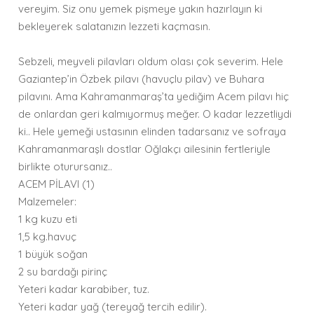
vereyim. Siz onu yemek pişmeye yakın hazırlayın ki
bekleyerek salatanızın lezzeti kaçmasın.
Sebzeli, meyveli pilavları oldum olası çok severim. Hele
Gaziantep’in Özbek pilavı (havuçlu pilav) ve Buhara
pilavını. Ama Kahramanmaraş’ta yediğim Acem pilavı hiç
de onlardan geri kalmıyormuş meğer. O kadar lezzetliydi
ki.. Hele yemeği ustasının elinden tadarsanız ve sofraya
Kahramanmaraşlı dostlar Oğlakçı ailesinin fertleriyle
birlikte oturursanız..
ACEM PİLAVI (1)
Malzemeler:
1 kg kuzu eti
1,5 kg.havuç
1 büyük soğan
2 su bardağı pirinç
Yeteri kadar karabiber, tuz.
Yeteri kadar yağ (tereyağ tercih edilir).