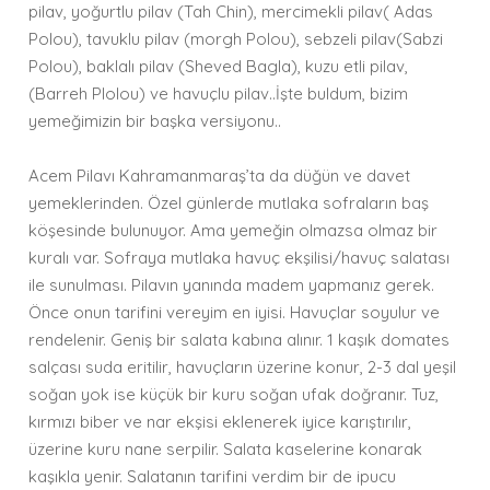
pilav, yoğurtlu pilav (Tah Chin), mercimekli pilav( Adas
Polou), tavuklu pilav (morgh Polou), sebzeli pilav(Sabzi
Polou), baklalı pilav (Sheved Bagla), kuzu etli pilav,
(Barreh Plolou) ve havuçlu pilav..İşte buldum, bizim
yemeğimizin bir başka versiyonu..
Acem Pilavı Kahramanmaraş’ta da düğün ve davet
yemeklerinden. Özel günlerde mutlaka sofraların baş
köşesinde bulunuyor. Ama yemeğin olmazsa olmaz bir
kuralı var. Sofraya mutlaka havuç ekşilisi/havuç salatası
ile sunulması. Pilavın yanında madem yapmanız gerek.
Önce onun tarifini vereyim en iyisi. Havuçlar soyulur ve
rendelenir. Geniş bir salata kabına alınır. 1 kaşık domates
salçası suda eritilir, havuçların üzerine konur, 2-3 dal yeşil
soğan yok ise küçük bir kuru soğan ufak doğranır. Tuz,
kırmızı biber ve nar ekşisi eklenerek iyice karıştırılır,
üzerine kuru nane serpilir. Salata kaselerine konarak
kaşıkla yenir. Salatanın tarifini verdim bir de ipucu