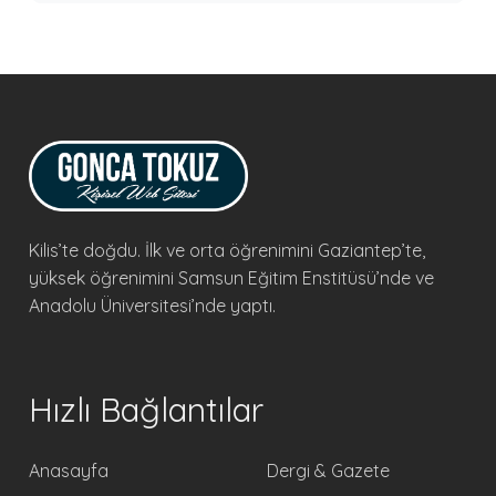
Kilis’te doğdu. İlk ve orta öğrenimini Gaziantep’te,
yüksek öğrenimini Samsun Eğitim Enstitüsü’nde ve
Anadolu Üniversitesi’nde yaptı.
Hızlı Bağlantılar
Anasayfa
Dergi & Gazete