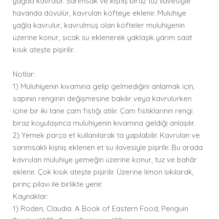
yağda kavrulur. Sarımsak ve kişniş biraz tuz ilavesiyle
havanda dövülür, kavrulan köfteye eklenir. Muluhiye
yağla kavrulur, kavrulmuş olan köfteler muluhiyenin
üzerine konur, sıcak su eklenerek yaklaşık yarım saat
kısık ateşte pişirilir.
Notlar:
1) Muluhiyenin kıvamına gelip gelmediğini anlamak için,
sapının renginin değişmesine bakılır veya kavrulurken
içine bir iki tane çam fıstığı atılır. Çam fıstıklarının rengi
biraz koyulaşınca muluhiyenin kıvamına geldiği anlaşılır.
2) Yemek parça et kullanılarak ta yapılabilir. Kavrulan ve
sarımsaklı kişniş eklenen et su ilavesiyle pişirilir. Bu arada
kavrulan muluhiye yemeğin üzerine konur, tuz ve bahâr
eklenir. Çok kısık ateşte pişirilir. Üzerine limon sıkılarak,
pirinç pilavı ile birlikte yenir.
Kaynaklar:
1) Roden, Claudia. A Book of Eastern Food, Penguin