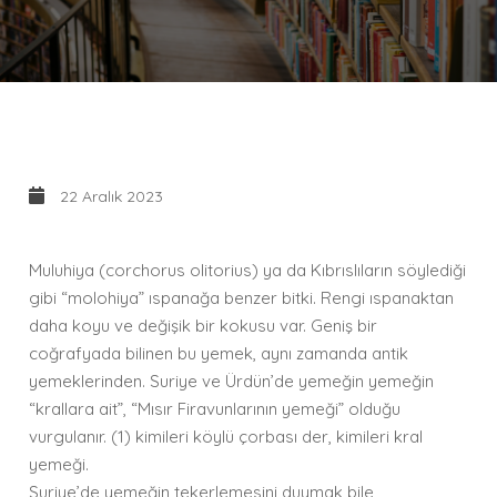
22 Aralık 2023
Muluhiya (corchorus olitorius) ya da Kıbrıslıların söylediği
gibi “molohiya” ıspanağa benzer bitki. Rengi ıspanaktan
daha koyu ve değişik bir kokusu var. Geniş bir
coğrafyada bilinen bu yemek, aynı zamanda antik
yemeklerinden. Suriye ve Ürdün’de yemeğin yemeğin
“krallara ait”, “Mısır Firavunlarının yemeği” olduğu
vurgulanır. (1) kimileri köylü çorbası der, kimileri kral
yemeği.
Suriye’de yemeğin tekerlemesini duymak bile