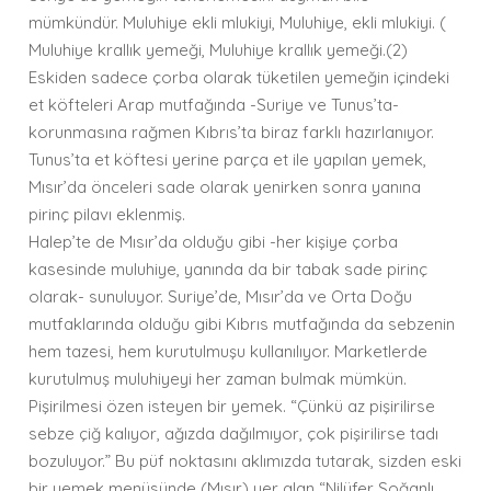
mümkündür. Muluhiye ekli mlukiyi, Muluhiye, ekli mlukiyi. (
Muluhiye krallık yemeği, Muluhiye krallık yemeği.(2)
Eskiden sadece çorba olarak tüketilen yemeğin içindeki
et köfteleri Arap mutfağında -Suriye ve Tunus’ta-
korunmasına rağmen Kıbrıs’ta biraz farklı hazırlanıyor.
Tunus’ta et köftesi yerine parça et ile yapılan yemek,
Mısır’da önceleri sade olarak yenirken sonra yanına
pirinç pilavı eklenmiş.
Halep’te de Mısır’da olduğu gibi -her kişiye çorba
kasesinde muluhiye, yanında da bir tabak sade pirinç
olarak- sunuluyor. Suriye’de, Mısır’da ve Orta Doğu
mutfaklarında olduğu gibi Kıbrıs mutfağında da sebzenin
hem tazesi, hem kurutulmuşu kullanılıyor. Marketlerde
kurutulmuş muluhiyeyi her zaman bulmak mümkün.
Pişirilmesi özen isteyen bir yemek. “Çünkü az pişirilirse
sebze çiğ kalıyor, ağızda dağılmıyor, çok pişirilirse tadı
bozuluyor.” Bu püf noktasını aklımızda tutarak, sizden eski
bir yemek menüsünde (Mısır) yer alan “Nilüfer Soğanlı