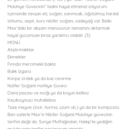
Muluhiye Güvecinin” tadını hayal etmenizi istiyorum.
İçerisinde tavşan eti, soğan, sarımsak, öğütülmüş hardal
tohumu, aspir, kuru nilüfer soğanı, sadeyağ var. Belki
Mısır’daki bir akşam menüsünün tamamını aktarmak
hayal gücümüze biraz yardımcı olabilir. (3)
MÖNÜ
Atıştırmalıklar
Ekmekler
Fırında mercimekli bakla
Balık Izgara
Körpe ördek ya da kaz cevirme
Nülifer Soğanlı mühliye Güveci
Dana paçası ve inciği ya da koyun kellesi
Keçiboynuzu muhallebisi
Taze meyve (incir, hurma, üzüm vb.) ya da bir komposto.
Ben sizlerle Mısır’ın Nilüfer Soğanlı Muluhiye güvecinin
tarifini değil de, Suriye Mutfağından, Halep’te yediğim
muluhiyenin tarifini paylaşayım izninizle..