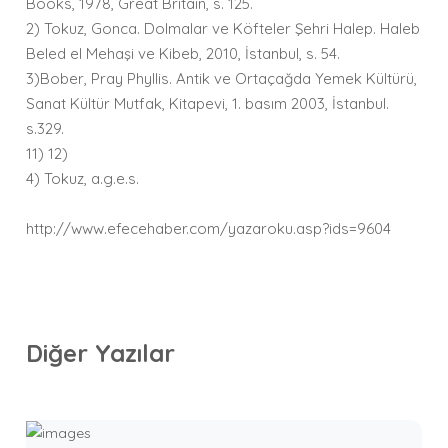
Books, 1978, Great Britain, s. 125.
2) Tokuz, Gonca. Dolmalar ve Köfteler Şehri Halep. Haleb
Beled el Mehaşi ve Kibeb, 2010, İstanbul, s. 54.
3)Bober, Pray Phyllis. Antik ve Ortaçağda Yemek Kültürü,
Sanat Kültür Mutfak, Kitapevi, 1. basım 2003, İstanbul.
s.329.
11) 12)
4) Tokuz, a.g.e.s.
http://www.efecehaber.com/yazaroku.asp?ids=9604
Diğer Yazılar