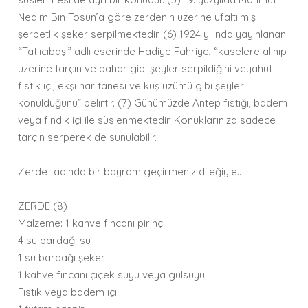
Nedim Bin Tosun’a göre zerdenin üzerine ufaltılmış
şerbetlik şeker serpilmektedir. (6) 1924 yılında yayınlanan
“Tatlıcıbaşı” adlı eserinde Hadiye Fahriye, “kaselere alınıp
üzerine tarçın ve bahar gibi şeyler serpildiğini veyahut
fıstık içi, ekşi nar tanesi ve kuş üzümü gibi şeyler
konulduğunu” belirtir. (7) Günümüzde Antep fıstığı, badem
veya fındık içi ile süslenmektedir. Konuklarınıza sadece
tarçın serperek de sunulabilir.
.
Zerde tadında bir bayram geçirmeniz dileğiyle..
.
ZERDE (8)
Malzeme: 1 kahve fincanı pirinç
4 su bardağı su
1 su bardağı şeker
1 kahve fincanı çiçek suyu veya gülsuyu
Fıstık veya badem içi