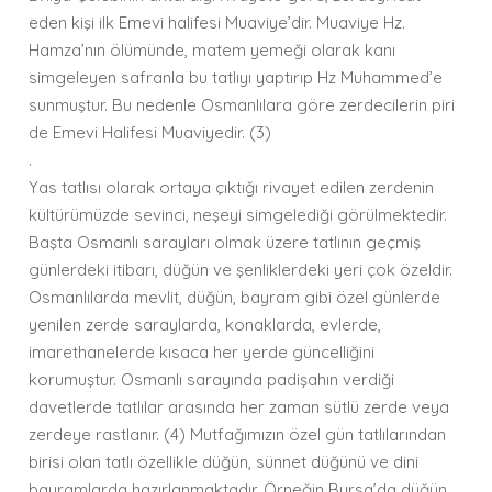
eden kişi ilk Emevi halifesi Muaviye’dir. Muaviye Hz.
Hamza’nın ölümünde, matem yemeği olarak kanı
simgeleyen safranla bu tatlıyı yaptırıp Hz Muhammed’e
sunmuştur. Bu nedenle Osmanlılara göre zerdecilerin piri
de Emevi Halifesi Muaviyedir. (3)
.
Yas tatlısı olarak ortaya çıktığı rivayet edilen zerdenin
kültürümüzde sevinci, neşeyi simgelediği görülmektedir.
Başta Osmanlı sarayları olmak üzere tatlının geçmiş
günlerdeki itibarı, düğün ve şenliklerdeki yeri çok özeldir.
Osmanlılarda mevlit, düğün, bayram gibi özel günlerde
yenilen zerde saraylarda, konaklarda, evlerde,
imarethanelerde kısaca her yerde güncelliğini
korumuştur. Osmanlı sarayında padişahın verdiği
davetlerde tatlılar arasında her zaman sütlü zerde veya
zerdeye rastlanır. (4) Mutfağımızın özel gün tatlılarından
birisi olan tatlı özellikle düğün, sünnet düğünü ve dini
bayramlarda hazırlanmaktadır. Örneğin Bursa’da düğün