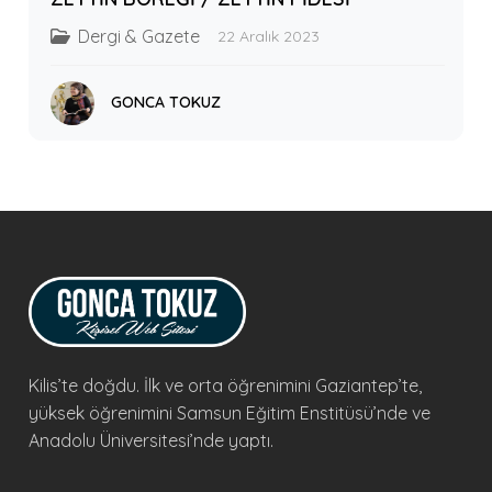
Dergi & Gazete
22 Aralık 2023
GONCA TOKUZ
Kilis’te doğdu. İlk ve orta öğrenimini Gaziantep’te,
yüksek öğrenimini Samsun Eğitim Enstitüsü’nde ve
Anadolu Üniversitesi’nde yaptı.