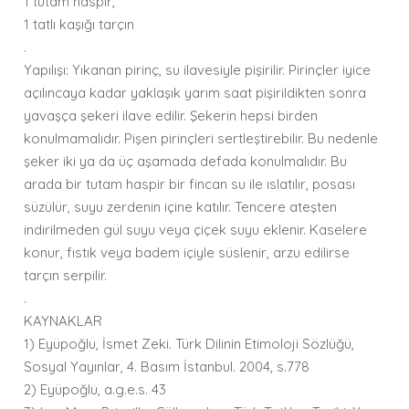
1 tutam haspir,
1 tatlı kaşığı tarçın
.
Yapılışı: Yıkanan pirinç, su ilavesiyle pişirilir. Pirinçler iyice
açılıncaya kadar yaklaşık yarım saat pişirildikten sonra
yavaşça şekeri ilave edilir. Şekerin hepsi birden
konulmamalıdır. Pişen pirinçleri sertleştirebilir. Bu nedenle
şeker iki ya da üç aşamada defada konulmalıdır. Bu
arada bir tutam haspir bir fincan su ile ıslatılır, posası
süzülür, suyu zerdenin içine katılır. Tencere ateşten
indirilmeden gül suyu veya çiçek suyu eklenir. Kaselere
konur, fıstık veya badem içiyle süslenir, arzu edilirse
tarçın serpilir.
.
KAYNAKLAR
1) Eyüpoğlu, İsmet Zeki. Türk Dilinin Etimoloji Sözlüğü,
Sosyal Yayınlar, 4. Basım İstanbul. 2004, s.778
2) Eyüpoğlu, a.g.e.s. 43