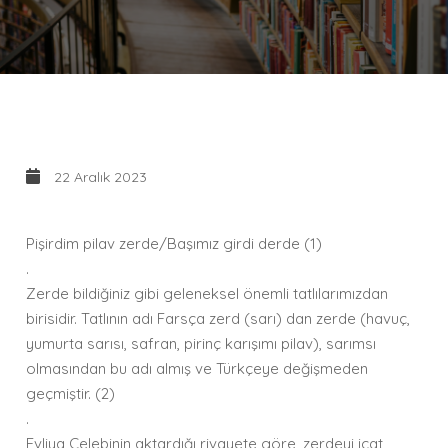
22 Aralık 2023
Pişirdim pilav zerde/Başımız girdi derde (1)
.
Zerde bildiğiniz gibi geleneksel önemli tatlılarımızdan
birisidir. Tatlının adı Farsça zerd (sarı) dan zerde (havuç,
yumurta sarısı, safran, pirinç karışımı pilav), sarımsı
olmasından bu adı almış ve Türkçeye değişmeden
geçmiştir. (2)
.
Evliya Çelebinin aktardığı rivayete göre, zerdeyi icat