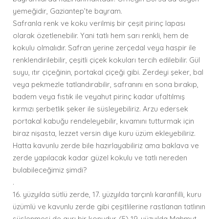
yemeğidir, Gaziantep’te bayram.
Safranla renk ve koku verilmiş bir çeşit pirinç lapası
olarak özetlenebilir. Yani tatlı hem sarı renkli, hem de
kokulu olmalıdır. Safran yerine zerçedal veya haspir ile
renklendirilebilir, çeşitli çiçek kokuları tercih edilebilir. Gül
suyu, ıtır çiçeğinin, portakal çiçeği gibi. Zerdeyi şeker, bal
veya pekmezle tatlandırabilir, safranını en sona bırakıp,
badem veya fıstık ile veyahut pirinç kadar ufaltılmış
kırmızı şerbetlik şeker ile süsleyebiliriz. Arzu edersek
portakal kabuğu rendeleyebilir, kıvamını tutturmak için
biraz nişasta, lezzet versin diye kuru üzüm ekleyebiliriz.
Hatta kavunlu zerde bile hazırlayabiliriz ama baklava ve
zerde yapılacak kadar güzel kokulu ve tatlı nereden
bulabileceğimiz şimdi?
.
16. yüzyılda sütlü zerde, 17. yüzyılda tarçınlı karanfilli, kuru
üzümlü ve kavunlu zerde gibi çeşitlilerine rastlanan tatlının
süslenmesi de ayrı bir konudur. (5) 19. yüzyılda Mahmut