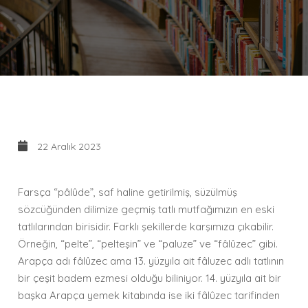
22 Aralık 2023
Farsça “pâlûde”, saf haline getirilmiş, süzülmüş
sözcüğünden dilimize geçmiş tatlı mutfağımızın en eski
tatlılarından birisidir. Farklı şekillerde karşımıza çıkabilir.
Örneğin, “pelte”, “pelteşin” ve “paluze” ve “fâlûzec” gibi.
Arapça adı fâlûzec ama 13. yüzyıla ait fâluzec adlı tatlının
bir çeşit badem ezmesi olduğu biliniyor. 14. yüzyıla ait bir
başka Arapça yemek kitabında ise iki fâlûzec tarifinden