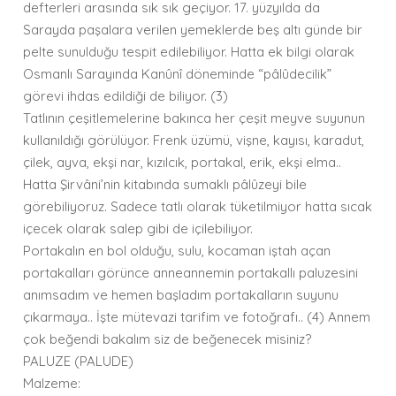
defterleri arasında sık sık geçiyor. 17. yüzyılda da
Sarayda paşalara verilen yemeklerde beş altı günde bir
pelte sunulduğu tespit edilebiliyor. Hatta ek bilgi olarak
Osmanlı Sarayında Kanûnî döneminde “pâlûdecilik”
görevi ihdas edildiği de biliyor. (3)
Tatlının çeşitlemelerine bakınca her çeşit meyve suyunun
kullanıldığı görülüyor. Frenk üzümü, vişne, kayısı, karadut,
çilek, ayva, ekşi nar, kızılcık, portakal, erik, ekşi elma..
Hatta Şirvâni’nin kitabında sumaklı pâlûzeyi bile
görebiliyoruz. Sadece tatlı olarak tüketilmiyor hatta sıcak
içecek olarak salep gibi de içilebiliyor.
Portakalın en bol olduğu, sulu, kocaman iştah açan
portakalları görünce anneannemin portakallı paluzesini
anımsadım ve hemen başladım portakalların suyunu
çıkarmaya.. İşte mütevazi tarifim ve fotoğrafı.. (4) Annem
çok beğendi bakalım siz de beğenecek misiniz?
PALUZE (PALUDE)
Malzeme: