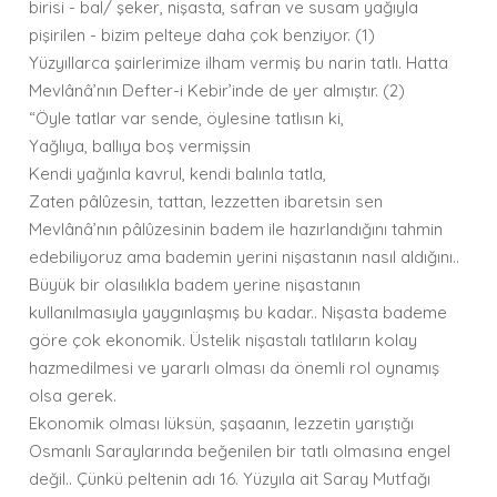
birisi - bal/ şeker, nişasta, safran ve susam yağıyla
pişirilen - bizim pelteye daha çok benziyor. (1)
Yüzyıllarca şairlerimize ilham vermiş bu narin tatlı. Hatta
Mevlânâ’nın Defter-i Kebir’inde de yer almıştır. (2)
“Öyle tatlar var sende, öylesine tatlısın ki,
Yağlıya, ballıya boş vermişsin
Kendi yağınla kavrul, kendi balınla tatla,
Zaten pâlûzesin, tattan, lezzetten ibaretsin sen
Mevlânâ’nın pâlûzesinin badem ile hazırlandığını tahmin
edebiliyoruz ama bademin yerini nişastanın nasıl aldığını..
Büyük bir olasılıkla badem yerine nişastanın
kullanılmasıyla yaygınlaşmış bu kadar.. Nişasta bademe
göre çok ekonomik. Üstelik nişastalı tatlıların kolay
hazmedilmesi ve yararlı olması da önemli rol oynamış
olsa gerek.
Ekonomik olması lüksün, şaşaanın, lezzetin yarıştığı
Osmanlı Saraylarında beğenilen bir tatlı olmasına engel
değil.. Çünkü peltenin adı 16. Yüzyıla ait Saray Mutfağı