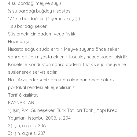
4 su bardağı meyve suyu
½ su bardağı buğday nişastası
1/3 su bardağı su (1 yemek kaşığı)
1 su bardağı şeker
Süslemek için badem veya fıstık
Hazırlanışı:
Nişasta soğuk suda eritilir. Meyve suyuna önce şeker
sonra eritilen nişasta eklenir. Koyulaşıncaya kadar pişirilir.
Kaselere konduktan sonra badem, fıstık veya meyve ile
süslenerek servis edilir.
Not: Arzu ederseniz ocaktan almadan önce çok az
portakal rendesi ekleyebilirsiniz.
Tarif 6 kişiliktir.
KAYNAKLAR
1) Işın, P.M. Gülbeşeker, Türk Tatlıları Tarihi, Yapı Kredi
Yayınları, İstanbul 2008, s. 204.
2) Işın, a.g.e.s. 206.
3) Işın, a.g.e.s. 207