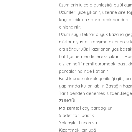
üzümlerin iyice olgunlaştığı eylül ay
Üzümler iyice yıkanır, üzerine şire to
kaynatıldıktan sonra ocak söndürülü
dinlendirilir.
Üzüm suyu tekrar büyük kazana geçiril
miktar nişastalı karışıma eklenerek ka
altı söndürülür. Hazırlanan yaş bast
hafifçe nemlendirilerek- çıkarılır. Ba
dizilen hafif nemli durumdaki bastı
parçalar halinde katlanır.
Bastık sade olarak yenildiği gibi, ar
yapımında kullanılabilir. Bastığın ha
Tarif benden denemek sizden..Beğen
ZÜNGÜL
Malzeme:
l çay bardağı un
5 adet tatlı bastık
Yaklaşık l fincan su
Kızartmak için yağ