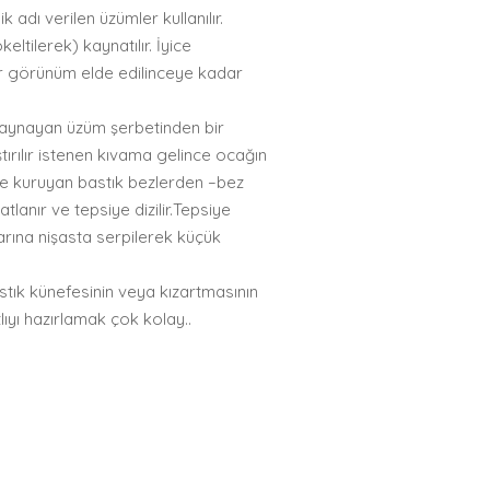
adı verilen üzümler kullanılır.
ltilerek) kaynatılır. İyice
ir görünüm elde edilinceye kadar
. Kaynayan üzüm şerbetinden bir
ştırılır istenen kıvama gelince ocağın
nde kuruyan bastık bezlerden –bez
tlanır ve tepsiye dizilir.Tepsiye
arına nişasta serpilerek küçük
astık künefesinin veya kızartmasının
lıyı hazırlamak çok kolay..