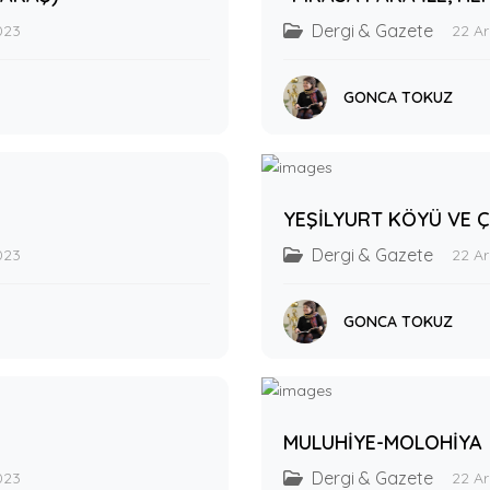
Dergi & Gazete
023
22 Ar
GONCA TOKUZ
YEŞİLYURT KÖYÜ VE Ç
Dergi & Gazete
023
22 Ar
GONCA TOKUZ
MULUHİYE-MOLOHİYA
Dergi & Gazete
023
22 Ar