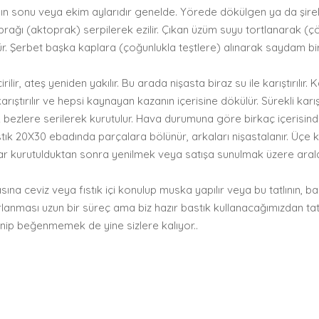
ının sonu veya ekim aylarıdır genelde. Yörede dökülgen ya da şirelik 
prağı (aktoprak) serpilerek ezilir. Çıkan üzüm suyu tortlanarak (çöke
r. Şerbet başka kaplara (çoğunlukla teştlere) alınarak saydam b
ir, ateş yeniden yakılır. Bu arada nişasta biraz su ile karıştırılır
rıştırılır ve hepsi kaynayan kazanın içerisine dökülür. Sürekli karı
ık bezlere serilerek kurutulur. Hava durumuna göre birkaç içerisi
stık 20X30 ebadında parçalara bölünür, arkaları nişastalanır. Üçe ka
klar kurutulduktan sonra yenilmek veya satışa sunulmak üzere aral
asına ceviz veya fıstık içi konulup muska yapılır veya bu tatlının, b
zırlanması uzun bir süreç ama biz hazır bastık kullanacağımızdan tat
ip beğenmemek de yine sizlere kalıyor..