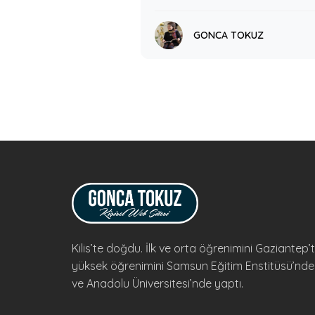
GONCA TOKUZ
Kilis’te doğdu. İlk ve orta öğrenimini Gaziantep’t
yüksek öğrenimini Samsun Eğitim Enstitüsü’nde
ve Anadolu Üniversitesi’nde yaptı.