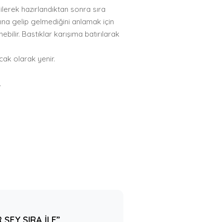
lerek hazırlandıktan sonra sıra
mına gelip gelmediğini anlamak için
ilir. Bastıklar karışıma batırılarak
ıcak olarak yenir.
.
 ŞEY SIRA İLE”