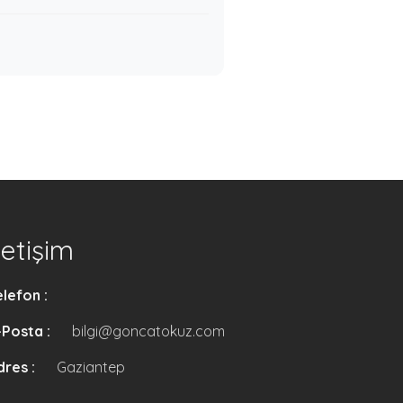
letişim
elefon :
-Posta :
bilgi@goncatokuz.com
dres :
Gaziantep