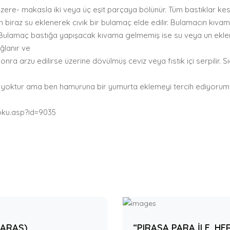
ere- makasla iki veya üç eşit parçaya bölünür. Tüm bastıklar kesi
 Un biraz su eklenerek cıvık bir bulamaç elde edilir. Bulamacın kıva
r. Bulamaç bastığa yapışacak kıvama gelmemiş ise su veya un ekleneb
ğlanır ve
 sonra arzu edilirse üzerine dövülmüş ceviz veya fıstık içi serpilir. S
t yoktur ama ben hamuruna bir yumurta eklemeyi tercih ediyorum
ku.asp?id=9035
MARAŞ)
“PIRASA PARA İLE, HER