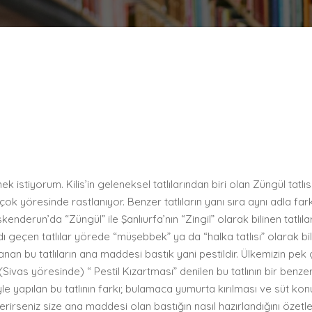
ek istiyorum. Kilis’in geleneksel tatlılarından biri olan Züngül tatlı
r çok yöresinde rastlanıyor. Benzer tatlıların yanı sıra aynı adla f
derun’da “Züngül” ile Şanlıurfa’nın “Zingil” olarak bilinen tatlılarını
ı geçen tatlılar yörede “müşebbek” ya da “halka tatlısı” olarak bili
nan bu tatlıların ana maddesi bastık yani pestildir. Ülkemizin pek
 (Sivas yöresinde) “ Pestil Kızartması” denilen bu tatlının bir ben
e yapılan bu tatlının farkı; bulamaca yumurta kırılması ve süt konu
erirseniz size ana maddesi olan bastığın nasıl hazırlandığını özetl