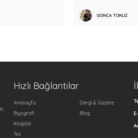
GONCA TOKUZ
Hızlı Bağlantılar
İ
T
Anasayfa
Dergi & Gazete
e,
Biyografi
Blog
E
Kitaplar
A
Tez