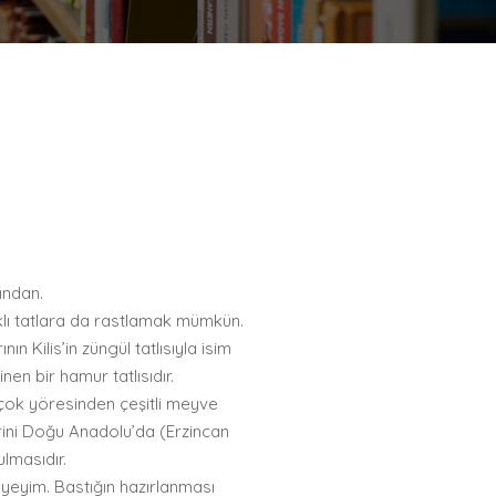
sından.
arklı tatlara da rastlamak mümkün.
n Kilis’in züngül tatlısıyla isim
nen bir hamur tatlısıdır.
 çok yöresinden çeşitli meyve
zerini Doğu Anadolu’da (Erzincan
lmasıdır.
eyeyim. Bastığın hazırlanması